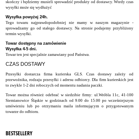
skończy i będziemy musieli sprowadzić produkty od dostawcy. Wtedy czas
wysyłki może się wydłużyć
Wysyłka powyżej 24h.
Tego towaru najprawdopodobniej nie mamy w naszym magazynie -
sprowadzamy go od stałego dostawcy. Na stronie podajemy przybliżony
termin wysyłki.
Towar dostępny na zamówienie
Wysyłka 4-5 dni.
Towar ten jest specjalnie zamawiany pod Państwa.
CZAS DOSTAWY
Przesyłki dostarcza firma kurierska GLS. Czas dostawy zależy od
przewoźnika, rodzaju przesyłki i adresu odbiorcy. Dla firm kurierskich jest
to zwykle 1-2 dni roboczych od momentu nadania paczki.
Towar można również odebrać w siedzibie firmy: ul.Wróbla 11c, 41-100
Siemianowice Śląskie w godzinach od 9.00 do 15.00 po wcześniejszym
umówieniu lub po otrzymaniu maila informującym o przygotowanym
towarze do odbioru.
BESTSELLERY