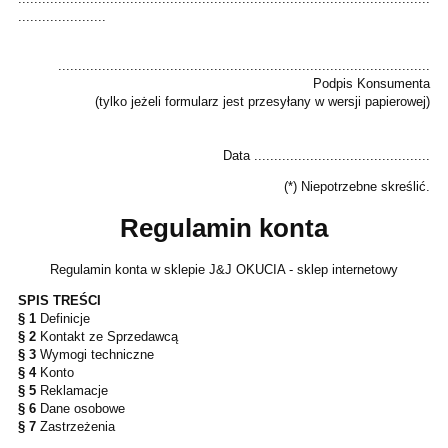
......................
.............................................................................................
Podpis Konsumenta
(tylko jeżeli formularz jest przesyłany w wersji papierowej)
Data ............................................
(*) Niepotrzebne skreślić.
Regulamin konta
Regulamin konta w sklepie J&J OKUCIA - sklep internetowy
SPIS TREŚCI
§ 1
Definicje
§ 2
Kontakt ze Sprzedawcą
§ 3
Wymogi techniczne
§ 4
Konto
§ 5
Reklamacje
§ 6
Dane osobowe
§ 7
Zastrzeżenia