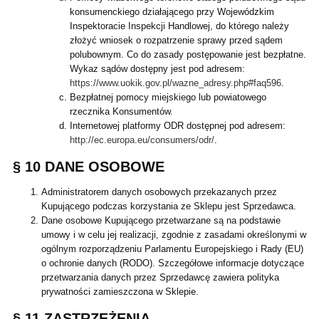
konsumenckiego działającego przy Wojewódzkim
Inspektoracie Inspekcji Handlowej, do którego należy
złożyć wniosek o rozpatrzenie sprawy przed sądem
polubownym. Co do zasady postępowanie jest bezpłatne.
Wykaz sądów dostępny jest pod adresem:
https://www.uokik.gov.pl/wazne_adresy.php#faq596
.
Bezpłatnej pomocy miejskiego lub powiatowego
rzecznika Konsumentów.
Internetowej platformy ODR dostępnej pod adresem:
http://ec.europa.eu/consumers/odr/
.
§ 10 DANE OSOBOWE
Administratorem danych osobowych przekazanych przez
Kupującego podczas korzystania ze Sklepu jest Sprzedawca.
Dane osobowe Kupującego przetwarzane są na podstawie
umowy i w celu jej realizacji, zgodnie z zasadami określonymi w
ogólnym rozporządzeniu Parlamentu Europejskiego i Rady (EU)
o ochronie danych (RODO). Szczegółowe informacje dotyczące
przetwarzania danych przez Sprzedawcę zawiera polityka
prywatności zamieszczona w Sklepie.
§ 11 ZASTRZEŻENIA