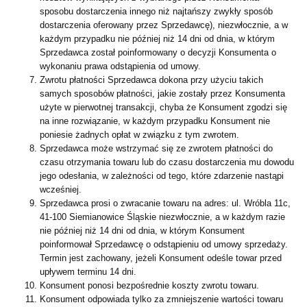
sposobu dostarczenia innego niż najtańszy zwykły sposób
dostarczenia oferowany przez Sprzedawcę), niezwłocznie, a w
każdym przypadku nie później niż 14 dni od dnia, w którym
Sprzedawca został poinformowany o decyzji Konsumenta o
wykonaniu prawa odstąpienia od umowy.
Zwrotu płatności Sprzedawca dokona przy użyciu takich
samych sposobów płatności, jakie zostały przez Konsumenta
użyte w pierwotnej transakcji, chyba że Konsument zgodzi się
na inne rozwiązanie, w każdym przypadku Konsument nie
poniesie żadnych opłat w związku z tym zwrotem.
Sprzedawca może wstrzymać się ze zwrotem płatności do
czasu otrzymania towaru lub do czasu dostarczenia mu dowodu
jego odesłania, w zależności od tego, które zdarzenie nastąpi
wcześniej.
Sprzedawca prosi o zwracanie towaru na adres: ul. Wróbla 11c,
41-100 Siemianowice Śląskie niezwłocznie, a w każdym razie
nie później niż 14 dni od dnia, w którym Konsument
poinformował Sprzedawcę o odstąpieniu od umowy sprzedaży.
Termin jest zachowany, jeżeli Konsument odeśle towar przed
upływem terminu 14 dni.
Konsument ponosi bezpośrednie koszty zwrotu towaru.
Konsument odpowiada tylko za zmniejszenie wartości towaru