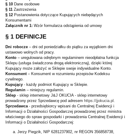
§ 10
Dane osobowe
§ 11
Zastrzeżenia
§ 12
Postanowienia dotyczące Kupujących niebędących
Konsumentami
Załącznik nr 1:
Wzór formularza odstąpienia od umowy
§ 1 DEFINICJE
Dni robocze
– dni od poniedziałku do piątku za wyjątkiem dni
ustawowo wolnych od pracy.
Konto
– uregulowana odrębnym regulaminem nieodpłatna funkcja
Sklepu (usługa świadczona drogą elektroniczną), dzięki której
Kupujący może założyć w Sklepie swoje indywidualne Konto.
Konsument
– Konsument w rozumieniu przepisów Kodeksu
cywilnego.
Kupujący
- każdy podmiot Kupujący w Sklepie.
Regulamin
– niniejszy regulamin.
Sklep
- sklep internetowy J&J OKUCIA - sklep internetowy
prowadzony przez Sprzedawcę pod adresem
https://jjokucia.pl
.
Sprzedawca
- przedsiębiorcy wpisani do Centralnej Ewidencji i
Informacji o Działalności Gospodarczej prowadzonej przez ministra
właściwego do spraw gospodarki i prowadzenia Centralnej Ewidencji i
Informacji o Działalności Gospodarczej:
Jerzy Piegzik, NIP 6281237902, nr REGON 356858738,