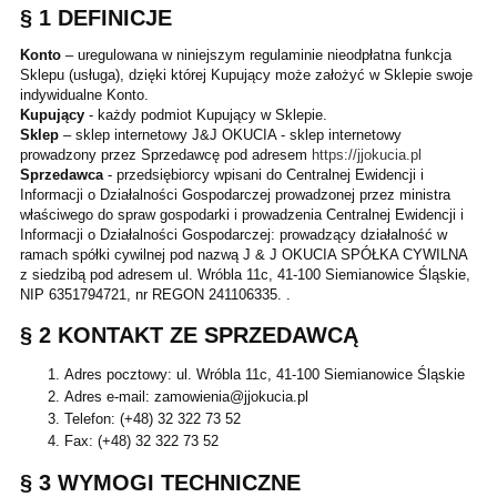
§ 1 DEFINICJE
Konto
– uregulowana w niniejszym regulaminie nieodpłatna funkcja
Sklepu (usługa), dzięki której Kupujący może założyć w Sklepie swoje
indywidualne Konto.
Kupujący
- każdy podmiot Kupujący w Sklepie.
Sklep
– sklep internetowy J&J OKUCIA - sklep internetowy
prowadzony przez Sprzedawcę pod adresem
https://jjokucia.pl
Sprzedawca
- przedsiębiorcy wpisani do Centralnej Ewidencji i
Informacji o Działalności Gospodarczej prowadzonej przez ministra
właściwego do spraw gospodarki i prowadzenia Centralnej Ewidencji i
Informacji o Działalności Gospodarczej: prowadzący działalność w
ramach spółki cywilnej pod nazwą J & J OKUCIA SPÓŁKA CYWILNA
z siedzibą pod adresem ul. Wróbla 11c, 41-100 Siemianowice Śląskie,
NIP 6351794721, nr REGON 241106335. .
§ 2 KONTAKT ZE SPRZEDAWCĄ
Adres pocztowy: ul. Wróbla 11c, 41-100 Siemianowice Śląskie
Adres e-mail: zamowienia@jjokucia.pl
Telefon: (+48) 32 322 73 52
Fax: (+48) 32 322 73 52
§ 3 WYMOGI TECHNICZNE