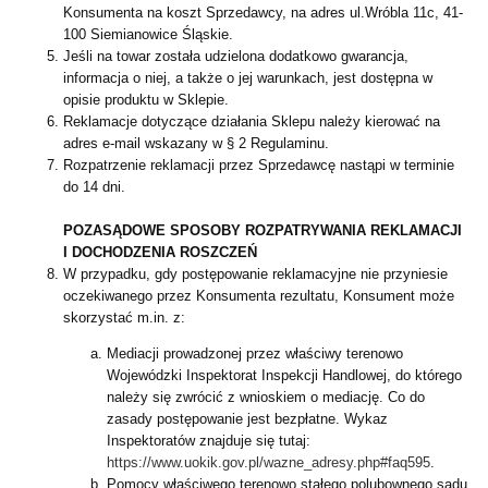
Konsumenta na koszt Sprzedawcy, na adres ul.Wróbla 11c, 41-
100 Siemianowice Śląskie.
Jeśli na towar została udzielona dodatkowo gwarancja,
informacja o niej, a także o jej warunkach, jest dostępna w
opisie produktu w Sklepie.
Reklamacje dotyczące działania Sklepu należy kierować na
adres e-mail wskazany w § 2 Regulaminu.
Rozpatrzenie reklamacji przez Sprzedawcę nastąpi w terminie
do 14 dni.
POZASĄDOWE SPOSOBY ROZPATRYWANIA REKLAMACJI
I DOCHODZENIA ROSZCZEŃ
W przypadku, gdy postępowanie reklamacyjne nie przyniesie
oczekiwanego przez Konsumenta rezultatu, Konsument może
skorzystać m.in. z:
Mediacji prowadzonej przez właściwy terenowo
Wojewódzki Inspektorat Inspekcji Handlowej, do którego
należy się zwrócić z wnioskiem o mediację. Co do
zasady postępowanie jest bezpłatne. Wykaz
Inspektoratów znajduje się tutaj:
https://www.uokik.gov.pl/wazne_adresy.php#faq595
.
Pomocy właściwego terenowo stałego polubownego sądu