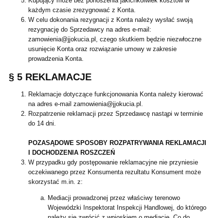
Kupujący może bez ponoszenia jakichkolwiek kosztów w
każdym czasie zrezygnować z Konta.
W celu dokonania rezygnacji z Konta należy wysłać swoją
rezygnację do Sprzedawcy na adres e-mail:
zamowienia@jjokucia.pl, czego skutkiem będzie niezwłoczne
usunięcie Konta oraz rozwiązanie umowy w zakresie
prowadzenia Konta.
§ 5 REKLAMACJE
Reklamacje dotyczące funkcjonowania Konta należy kierować
na adres e-mail zamowienia@jjokucia.pl.
Rozpatrzenie reklamacji przez Sprzedawcę nastąpi w terminie
do 14 dni.
POZASĄDOWE SPOSOBY ROZPATRYWANIA REKLAMACJI
I DOCHODZENIA ROSZCZEŃ
W przypadku gdy postępowanie reklamacyjne nie przyniesie
oczekiwanego przez Konsumenta rezultatu Konsument może
skorzystać m.in. z:
Mediacji prowadzonej przez właściwy terenowo
Wojewódzki Inspektorat Inspekcji Handlowej, do którego
należy się zwrócić z wnioskiem o mediację. Co do