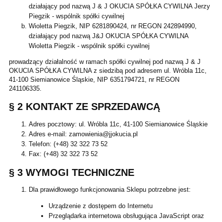
działający pod nazwą J & J OKUCIA SPÓŁKA CYWILNA Jerzy
Piegzik - wspólnik spółki cywilnej
Wioletta Piegzik, NIP 6281890424, nr REGON 242894990,
działający pod nazwą J&J OKUCIA SPÓŁKA CYWILNA
Wioletta Piegzik - wspólnik spółki cywilnej
prowadzący działalność w ramach spółki cywilnej pod nazwą J & J
OKUCIA SPÓŁKA CYWILNA z siedzibą pod adresem ul. Wróbla 11c,
41-100 Siemianowice Śląskie, NIP 6351794721, nr REGON
241106335.
§ 2 KONTAKT ZE SPRZEDAWCĄ
Adres pocztowy: ul. Wróbla 11c, 41-100 Siemianowice Śląskie
Adres e-mail: zamowienia@jjokucia.pl
Telefon: (+48) 32 322 73 52
Fax: (+48) 32 322 73 52
§ 3 WYMOGI TECHNICZNE
Dla prawidłowego funkcjonowania Sklepu potrzebne jest:
Urządzenie z dostępem do Internetu
Przeglądarka internetowa obsługująca JavaScript oraz