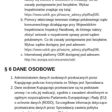
zasady postępowanie jest bezpłatne. Wykaz
Inspektoratów znajduje się tutaj:
https://www.uokik.gov.pl/wazne_adresy.php#faq595
.
Pomocy właściwego terenowo stałego polubownego sądu
konsumenckiego działającego przy Wojewódzkim
Inspektoracie Inspekcji Handlowej, do którego należy
złożyć wniosek o rozpatrzenie sprawy przed sądem
polubownym. Co do zasady postępowanie jest bezpłatne.
Wykaz sądów dostępny jest pod adresem:
https://www.uokik.gov.pl/wazne_adresy.php#faq596
.
Internetowej platformy ODR dostępnej pod adresem:
http://ec.europa.eu/consumers/odr/
.
§ 6 DANE OSOBOWE
Administratorem danych osobowych przekazanych przez
Kupującego podczas korzystania ze Sklepu jest Sprzedawca.
Dane osobowe Kupującego przetwarzane są na podstawie
umowy i w celu jej realizacji, zgodnie z zasadami określonymi w
ogólnym rozporządzeniu Parlamentu Europejskiego i Rady (EU)
o ochronie danych (RODO). Szczegółowe informacje dotyczące
przetwarzania danych przez Sprzedawcę zawiera polityka