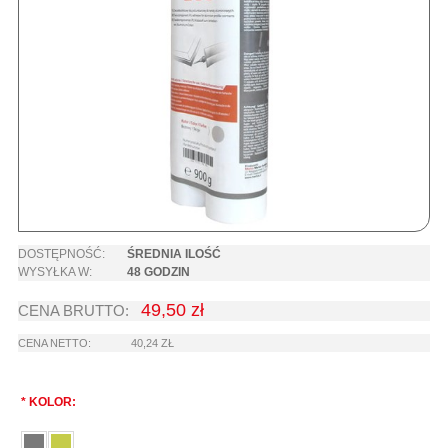
DOSTĘPNOŚĆ:
ŚREDNIA ILOŚĆ
WYSYŁKA W:
48 GODZIN
49,50 zł
CENA BRUTTO:
CENA NETTO:
40,24 ZŁ
*
KOLOR: