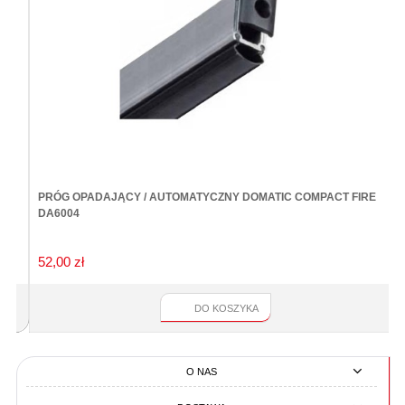
PRÓG OPADAJĄCY / AUTOMATYCZNY DOMATIC COMPACT FIRE
Z
DA6004
52,00 zł
4
DO KOSZYKA
O NAS