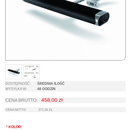
DOSTĘPNOŚĆ:
ŚREDNIA ILOŚĆ
WYSYŁKA W:
48 GODZIN
458,00 zł
CENA BRUTTO:
CENA NETTO:
372,36 ZŁ
*
KOLOR: