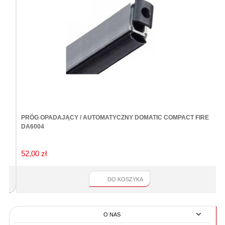
PRÓG OPADAJĄCY / AUTOMATYCZNY DOMATIC COMPACT FIRE
Z
DA6004
52,00 zł
4
DO KOSZYKA
O NAS