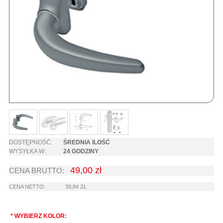
DOSTĘPNOŚĆ:
ŚREDNIA ILOŚĆ
WYSYŁKA W:
24 GODZINY
49,00 zł
CENA BRUTTO:
CENA NETTO:
39,84 ZŁ
*
WYBIERZ KOLOR: