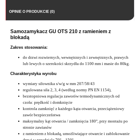
OPINIE O PRODUKCIE (0)
Samozamykacz GU OTS 210 z ramieniem z
blokadą
Zakres stosowania:
do drzwi rozwiernych, wewnętrznych i zewnętrznych, prawych
lub lewych o szerokości skrzydła do 1100 mm i masie do 80kg.
Charakterystyka wyrobu
wymiary siłownika s/w/g w mm 207/58/43
regulowana siła 2, 3, 4 (według normy PN EN 1154),
bezstopniowa regulacja zaworów termodynamicznych od
czoła: prędkość i domknięcie
kontrola zamknięć z każdego kąta otwarcia, przeciążeniowy
zawór bezpieczeństwa
maksymalny kąt otwarcia / zamknięcia 180°, przy montażu po
stronie zawiasów
z ramieniem z blokadą, umożliwiające otwarcie i zablokowanie
drzwi w przedziale 70° – 150°