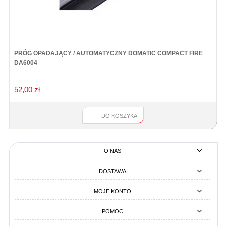
PRÓG OPADAJĄCY / AUTOMATYCZNY DOMATIC COMPACT FIRE
Z
DA6004
52,00 zł
4
DO KOSZYKA
O NAS
DOSTAWA
MOJE KONTO
POMOC