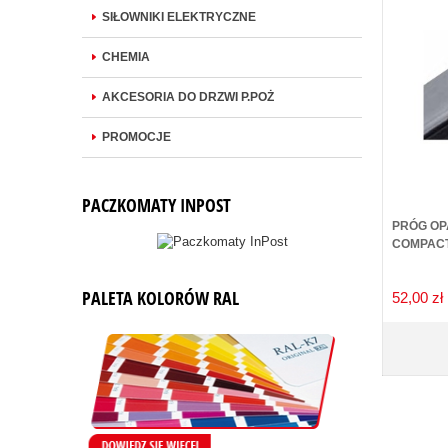
SIŁOWNIKI ELEKTRYCZNE
CHEMIA
AKCESORIA DO DRZWI P.POŻ
PROMOCJE
PACZKOMATY INPOST
SZCZOTKA USZCZELNIAJĄCA PROFIX 11-55 MM
PRÓG OP
L=2000MM
COMPACT
PALETA KOLORÓW RAL
21,90 zł
52,00 zł
DO KOSZYKA