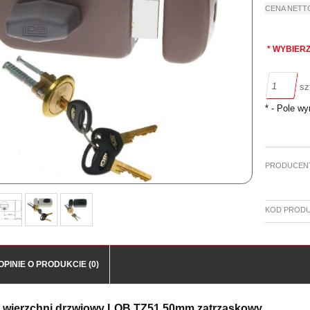
CENA NETT
*
WYBIERZ
sz
*
- Pole w
PRODUCEN
KOD PRODU
OPINIE O PRODUKCIE (0)
 wierzchni drzwiowy LOB TZ51 50mm zatrzaskowy