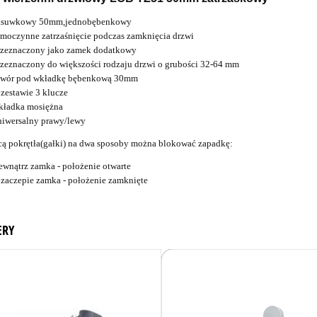
asuwkowy 50mm,jednobębenkowy
amoczynne zatrzaśnięcie podczas zamknięcia drzwi
rzeznaczony jako zamek dodatkowy
rzeznaczony do większości rodzaju drzwi o grubości 32-64 mm
twór pod wkładkę bębenkową 30mm
 zestawie 3 klucze
kładka mosiężna
niwersalny prawy/lewy
ą pokrętła(gałki) na dwa sposoby można blokować zapadkę:
ewnątrz zamka - położenie otwarte
 zaczepie zamka - położenie zamknięte
ERY