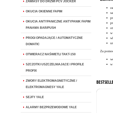
ZAWIASY DO DRZWI PCV JOCKER
z
OKUCIA OKIENNE FAPIM
s
p
OKUCIA ANTYPANICZNE ANTYPANIK FAPIM
p
o
PANAMA BAR/PUSH
w
w
PROGI OPADAJĄCE / AUTOMATYCZNE
u
DOMATIC
Za pomoc
OTWIERACZ NAŚWIETLI TAKT-150
w
w
SZCZOTKI USZCZELNIAJĄCE I PROFILE
PROFIX
BESTSELL
ZWORY ELEKTROMAGNETYCZNE /
ELEKTROMAGNESY YALE
SEJFY YALE
ALARMY BEZPRZEWODOWE YALE