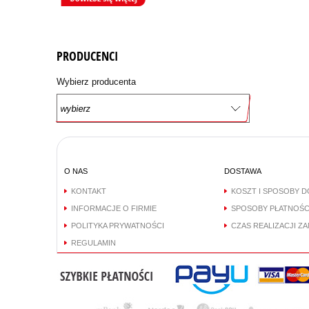
PRODUCENCI
Wybierz producenta
O NAS
DOSTAWA
KONTAKT
KOSZT I SPOSOBY 
INFORMACJE O FIRMIE
SPOSOBY PŁATNOŚC
POLITYKA PRYWATNOŚCI
CZAS REALIZACJI Z
REGULAMIN