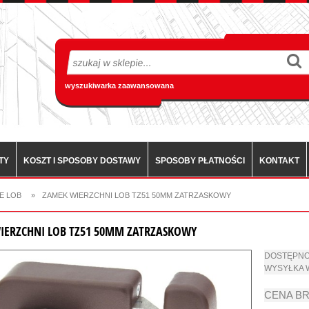
wyszukiwarka zaawansowana
TY
KOSZT I SPOSOBY DOSTAWY
SPOSOBY PŁATNOŚCI
KONTAKT
E LOB
»
ZAMEK WIERZCHNI LOB TZ51 50MM ZATRZASKOWY
IERZCHNI LOB TZ51 50MM ZATRZASKOWY
DOSTĘPNO
WYSYŁKA 
CENA B