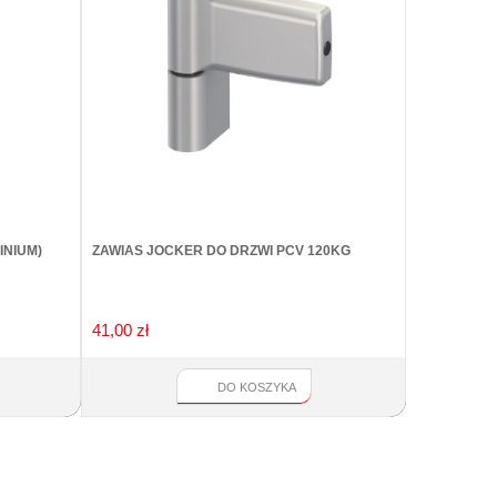
INIUM)
ZAWIAS JOCKER DO DRZWI PCV 120KG
REGULATOR
FAPIM 8535 
41,00 zł
63,00 zł
DO KOSZYKA