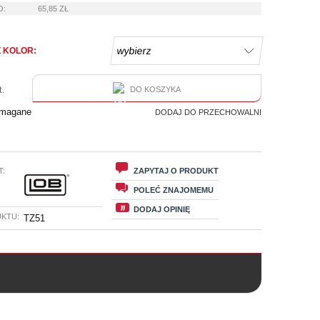
O:
65,85 ZŁ
 KOLOR:
t.
DO KOSZYKA
ymagane
DODAJ DO PRZECHOWALNI
T:
ZAPYTAJ O PRODUKT
POLEĆ ZNAJOMEMU
DODAJ OPINIĘ
KTU:
TZ51