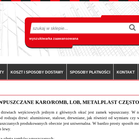
wyszukiwarka zaawansowana
TY
KOSZT I SPOSOBY DOSTAWY
SPOSOBY PŁATNOŚCI
KONTAKT
WPUSZCZANE KARO/ROMB, LOB, METALPLAST CZĘST
drzwiach wejściowych jednym z głównych okuć jest zamek wpuszczany. W na
od rodzaju drzwi: aluminiowe, stalowe, drewniane, jak również od wymiaru czy
szczanych produkowanych obecnie jest uniwersalna. W bardzo prosty sposób m
b lewy.
za oferta zamków wpuszczanych: