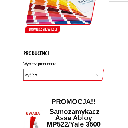
PRODUCENCI
Wybierz producenta
PROMOCJA!!
Samozamykacz
Assa Abloy
MP522/Yale 3500