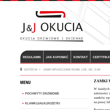
REGULAMIN
JAK KUPOWAĆ
KONTAKT
CERTYFIKA
JESTEŚ W:
»
ZAMKI WPUSZCZANE ROMB, LOB , MC, GJM
ZAMKI 
MENU
W każdych 
zależności 
POCHWYTY DRZWIOWE
zamków wpu
na prawy lu
KLAMKI,GAŁKI,ROZETKI
Poniżej nas