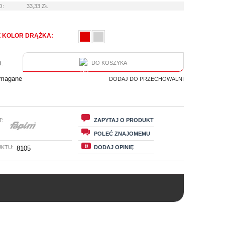
O:
33,33 ZŁ
 KOLOR DRĄŻKA:
t.
DO KOSZYKA
ymagane
DODAJ DO PRZECHOWALNI
T:
ZAPYTAJ O PRODUKT
POLEĆ ZNAJOMEMU
KTU:
DODAJ OPINIĘ
8105