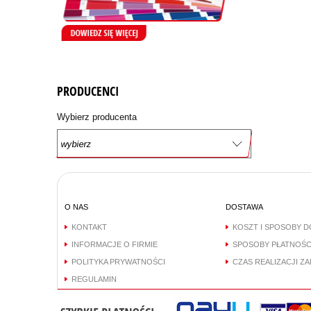
PRODUCENCI
Wybierz producenta
O NAS
DOSTAWA
KONTAKT
KOSZT I SPOSOBY 
INFORMACJE O FIRMIE
SPOSOBY PŁATNOŚC
POLITYKA PRYWATNOŚCI
CZAS REALIZACJI Z
REGULAMIN