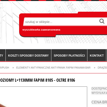
wyszukiwarka zaawansowana
TY
KOSZT I SPOSOBY DOSTAWY
SPOSOBY PŁATNOŚCI
KONTAKT
R/PUSH
»
ELEMENTY ANTYPANICZNE ANTYPANIK FAPIM PANAMA BAR
»
DRĄŻEK
OZIOMY L=1130MM FAPIM 8105 - OLTRE 8106
DOSTĘPNO
WYSYŁKA 
CENA B