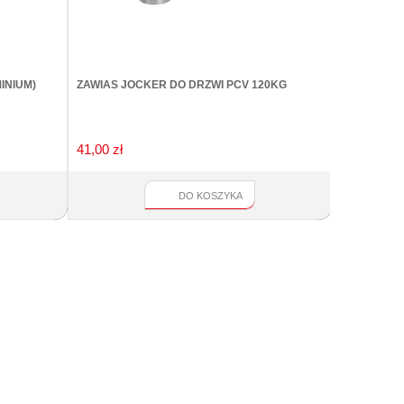
INIUM)
ZAWIAS JOCKER DO DRZWI PCV 120KG
REGULATOR
FAPIM 8535 
41,00 zł
63,00 zł
DO KOSZYKA