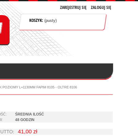
ZAREJESTRUJ SIĘ
ZALOGUJ SIĘ
KOSZYK:
(pusty)
 POZIOMY L=1130MM FAPIM 8105 - OLTRE 8106
ŚĆ:
ŚREDNIA ILOŚĆ
W:
48 GODZIN
41,00 zł
RUTTO: