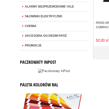
ALARMY BEZPRZEWODOWE YALE
SIŁOWNIKI ELEKTRYCZNE
SZCZOTKA USZCZELNIAJĄCA PROFIX 11-55 MM
PRÓG OP
CHEMIA
L=2000MM
COMPACT
AKCESORIA DO DRZWI P.POŻ
21,90 zł
52,00 zł
PROMOCJE
DO KOSZYKA
PACZKOMATY INPOST
PALETA KOLORÓW RAL