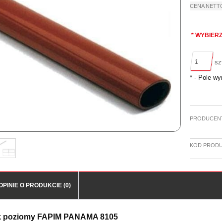
CENA NETT
*
WYBIERZ
sz
*
- Pole w
PRODUCEN
KOD PRODU
OPINIE O PRODUKCIE (0)
k poziomy FAPIM PANAMA 8105