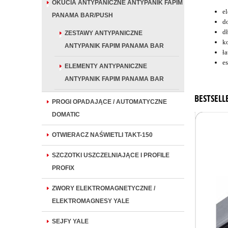
OKUCIA ANTYPANICZNE ANTYPANIK FAPIM
e
PANAMA BAR/PUSH
d
d
ZESTAWY ANTYPANICZNE
k
ANTYPANIK FAPIM PANAMA BAR
ł
e
ELEMENTY ANTYPANICZNE
ANTYPANIK FAPIM PANAMA BAR
BESTSELL
PROGI OPADAJĄCE / AUTOMATYCZNE
DOMATIC
OTWIERACZ NAŚWIETLI TAKT-150
SZCZOTKI USZCZELNIAJĄCE I PROFILE
PROFIX
ZWORY ELEKTROMAGNETYCZNE /
ELEKTROMAGNESY YALE
SEJFY YALE