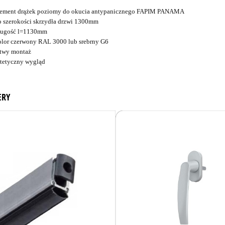
lement drążek poziomy do okucia antypanicznego FAPIM PANAMA
o szerokości skrzydła drzwi 1300mm
ługość l=1130mm
olor czerwony RAL 3000 lub srebrny G6
atwy montaż
stetyczny wygląd
ERY