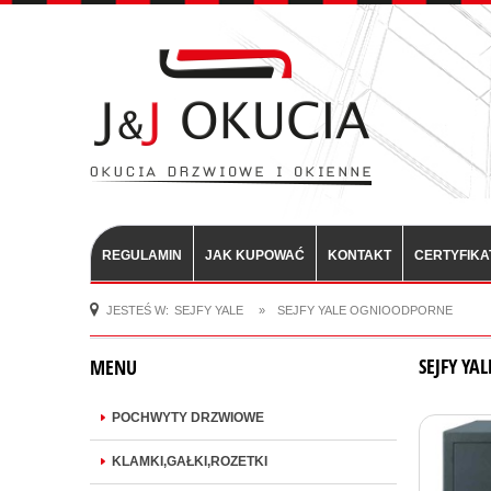
REGULAMIN
JAK KUPOWAĆ
KONTAKT
CERTYFIKA
JESTEŚ W:
SEJFY YALE
»
SEJFY YALE OGNIOODPORNE
SEJFY Y
MENU
POCHWYTY DRZWIOWE
KLAMKI,GAŁKI,ROZETKI