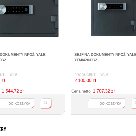
 DOKUMENTY P.POŻ. YALE
SEJF NA DOKUMENTY P.POŻ. YAL
FG2
YFM/420/FG2
NT:
YALE
PRODUCENT:
YALE
 zł
2 100,00 zł
1 544,72 zł
1 707,32 zł
:
Cena netto:
DO KOSZYKA
DO KOSZYKA
ERY