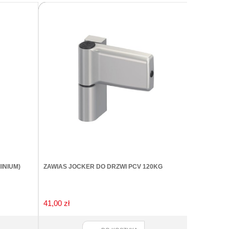
INIUM)
ZAWIAS JOCKER DO DRZWI PCV 120KG
REGULATOR
FAPIM 8535 
41,00 zł
63,00 zł