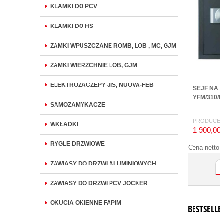
KLAMKI DO PCV
KLAMKI DO HS
ZAMKI WPUSZCZANE ROMB, LOB , MC, GJM
ZAMKI WIERZCHNIE LOB, GJM
ELEKTROZACZEPY JIS, NUOVA-FEB
SEJF NA
YFM/310/
SAMOZAMYKACZE
PRODUCE
WKŁADKI
1 900,00
RYGLE DRZWIOWE
Cena netto
ZAWIASY DO DRZWI ALUMINIOWYCH
ZAWIASY DO DRZWI PCV JOCKER
OKUCIA OKIENNE FAPIM
BESTSELL