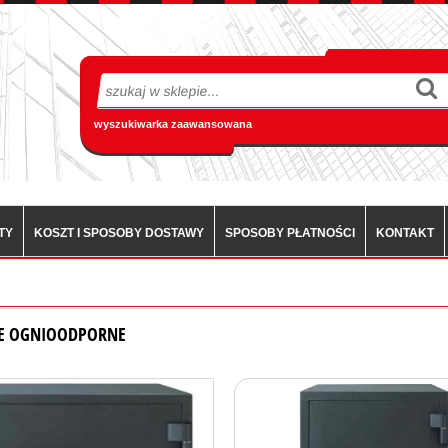
wyszukiwarka zaawansowana
TY
KOSZT I SPOSOBY DOSTAWY
SPOSOBY PŁATNOŚCI
KONTAKT
ALE OGNIOODPORNE