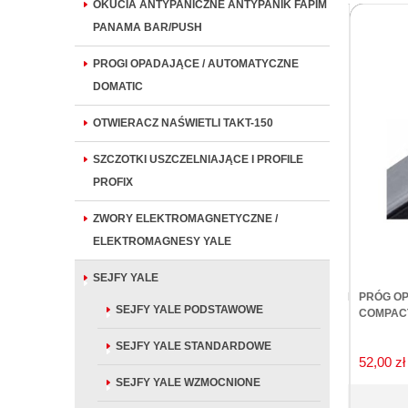
OKUCIA ANTYPANICZNE ANTYPANIK FAPIM
PANAMA BAR/PUSH
PROGI OPADAJĄCE / AUTOMATYCZNE
DOMATIC
OTWIERACZ NAŚWIETLI TAKT-150
SZCZOTKI USZCZELNIAJĄCE I PROFILE
PROFIX
ZWORY ELEKTROMAGNETYCZNE /
ELEKTROMAGNESY YALE
SEJFY YALE
SZCZOTKA USZCZELNIAJĄCA PROFIX 11-55 MM
PRÓG OP
SEJFY YALE PODSTAWOWE
L=2000MM
COMPACT
SEJFY YALE STANDARDOWE
21,90 zł
52,00 zł
SEJFY YALE WZMOCNIONE